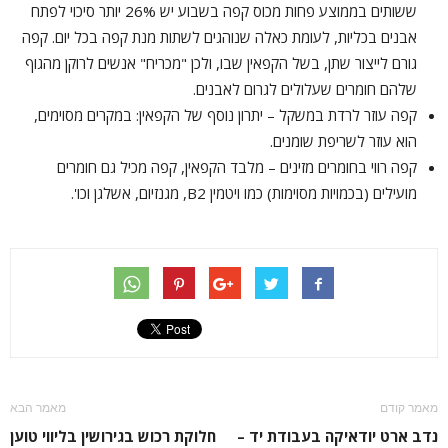
ששותים בממוצע פחות מכוס קפה בשבוע יש 26% יותר סיכוי לפתח
אבנים בכליות, לעומת כאלה שנוהגים לשתות מנת קפה בכל יום. קפה
גורם לייצור שתן, בשל הקפאין שבו, ולכן "מכריח" אנשים לרוקן מהגוף
שלהם חומרים שעלולים לגרום לאבנים.
קפה עוזר לרדת במשקל
– יתרון נוסף של הקפאין: במקרים מסוימים,
הוא עוזר לשריפת שומנים.
קפה רווי בחומרים מזינים
– מלבד הקפאין, קפה מכיל גם חומרים
מועילים (בכמויות מסוימות) כמו ויטמין B2, מגנזיום, אשלגן וכו'.
מאמר קודם
מאמר הבא
נדב ארט יודאיקה בעבודת יד –
חלוקת רכוש בגירושין בליווי טוען