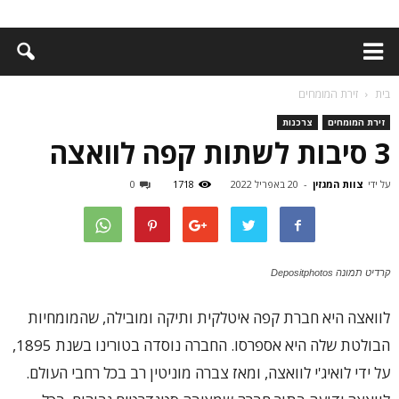
בית
זירת המומחים
זירת המומחים
צרכנות
3 סיבות לשתות קפה לוואצה
על ידי
צוות המגזין
-
20 באפריל 2022
1718
0
קרדיט תמונה Depositphotos
לוואצה היא חברת קפה איטלקית ותיקה ומובילה, שהמומחיות
הבולטת שלה היא אספרסו. החברה נוסדה בטורינו בשנת 1895,
על ידי לואיג'י לוואצה, ומאז צברה מוניטין רב בכל רחבי העולם.