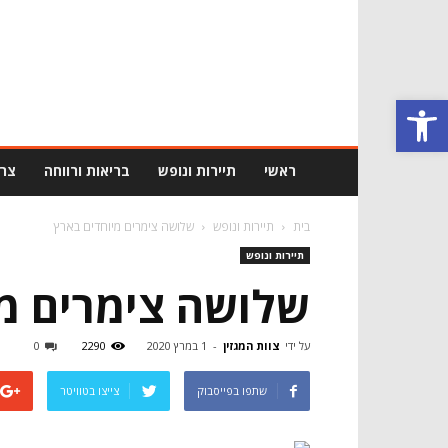
מגזין
לציבור
הדתי
פתח סרגל נגישות
והחרדי
–
קהילה
דתית
ראשי
תיירות ונופש
בריאות ורווחה
צרכ
מנצחת
בית
תיירות ונופש
שלושה צימרים מיוחדים בארץ
תיירות ונופש
שלושה צימרים מי
על ידי
צוות המגזין
-
1 במרץ 2020
2290
0
שתפו בפייסבוק
צייצו בטוויטר