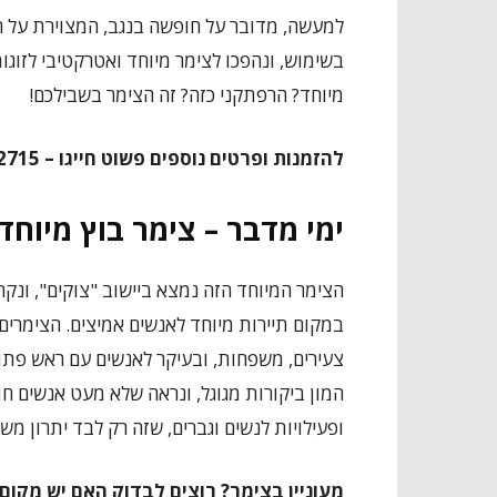
למעשה, מדובר על חופשה בנגב, המצוירת על ח
בשימוש, ונהפכו לצימר מיוחד ואטרקטיבי לזוג
מיוחד? הרפתקני כזה? זה הצימר בשבילכם!
להזמנות ופרטים נוספים פשוט חייגו – 052-529-2715.
ימי מדבר – צימר בוץ מיוחד
הצימר המיוחד הזה נמצא ביישוב "צוקים", ונקר
במקום תיירות מיוחד לאנשים אמיצים. הצימרים 
צעירים, משפחות, ובעיקר לאנשים עם ראש פתוח
המון ביקורות מגוגל, ונראה שלא מעט אנשים ח
ופעילויות לנשים וגברים, שזה רק לבד יתרון משמ
מעוניין בצימר? רוצים לבדוק האם יש מקום? חייגו – 028